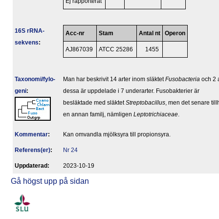
Ej rapporterat
16S rRNA-
Acc-nr
Stam
Antal nt
Operon
sekvens
:
AJ867039
ATCC 25286
1455
Taxonomi/fylo­
Man har beskrivit 14 arter inom släktet
Fusobacteria
och 2 
geni
:
dessa är uppdelade i 7 underarter. Fusobakterier är
besläktade med släktet
Streptobacillus
, men det senare till
en annan familj, nämligen
Leptotrichiaceae
.
Kommentar
:
Kan omvandla mjölksyra till propionsyra.
Referens(er)
:
Nr 24
Upp­da­te­rad:
2023-10-19
Gå högst upp på sidan