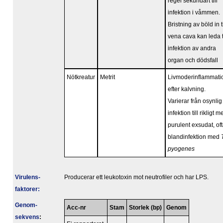
regel sekundärt till
infektion i våmmen.
Bristning av böld in ti
vena cava kan leda ti
infektion av andra
organ och dödsfall
Nötkreatur
Metrit
Livmoderinflammati
efter kalvning.
Varierar från osynlig
infektion till rikligt m
purulent exsudat, of
blandinfektion med
pyogenes
Virulens­
Producerar ett leukotoxin mot neutrofiler och har LPS.
faktorer:
Genom­
Acc-nr
Stam
Storlek (bp)
Genom
sekvens
: