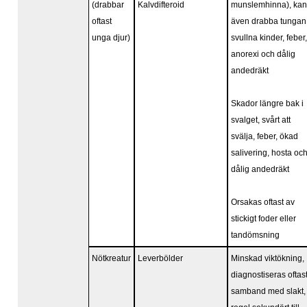
(drabbar
Kalvdifteroid
munslemhinna), kan
oftast
även drabba tungan
unga djur)
svullna kinder, feber,
anorexi och dålig
andedräkt
Skador längre bak i
svalget, svårt att
svälja, feber, ökad
salivering, hosta oc
dålig andedräkt
Orsakas oftast av
stickigt foder eller
tandömsning
Nötkreatur
Leverbölder
Minskad viktökning,
diagnostiseras oftast
samband med slakt, 