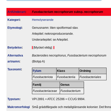
Art/Underart
:
Fusobacterium necrophorum
subsp.
necrophorum
Kategori
:
Hemolyserande
Etymologi
:
Genusnamn: liten spolformad stav.
Artepitet: nekrosproducerande.
Underartepitet: se Artepitet.
Betydelse
:
[Mycket viktig]
Alternativa
Bacteroides necrophorus
,
Fusobacterium necrophorum
artnamn
:
(Biotyp A)
Taxonomi
:
Fylum
Klass
Ordning
Fusobacteriota
Fusobacteriia
Fusobacteriales
Familj
Genus
Fusobacteriaceae
Fusobacterium
Typstam
:
VPI 2891 = ATCC 25286 = CCUG 9994.
Makromorfologi
Små gräddfärgade och metallglänsande kolonier. Det finns