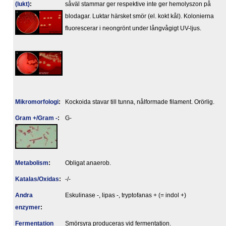
(lukt)
:
såväl stammar ger respektive inte ger hemolyszon på
blodagar. Luktar härsket smör (el. kokt kål). Kolonierna
fluorescerar i neongrönt under långvågigt UV-ljus.
Mikromorfologi
:
Kockoida stavar till tunna, nålformade filament. Orörlig.
Gram +/Gram -
:
G-
Metabolism
:
Obligat anaerob.
Katalas/Oxidas
:
-/-
Andra
Eskulinase -, lipas -, tryptofanas + (= indol +)
enzymer
:
Fermentation
Smörsyra produceras vid fermentation.