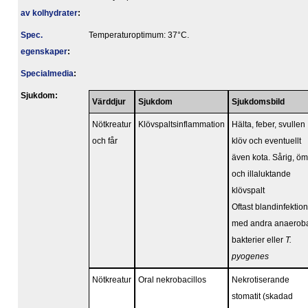
av kolhydrater
:
Spec.
Temperaturoptimum: 37°C.
egenskaper
:
Specialmedia
:
Sjukdom:
Värddjur
Sjukdom
Sjukdomsbild
Nötkreatur
Klövspaltsinflammation
Hälta, feber, svullen
och får
klöv och eventuellt
även kota. Sårig, öm
och illaluktande
klövspalt
Oftast blandinfektion
med andra anaerob
bakterier eller
T.
pyogenes
Nötkreatur
Oral nekrobacillos
Nekrotiserande
stomatit (skadad