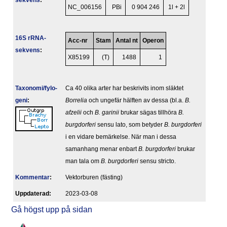
sekvens
:
NC_006156
PBi
0 904 246
1l + 2l
16S rRNA-
Acc-nr
Stam
Antal nt
Operon
sekvens
:
X85199
(T)
1488
1
Taxonomi/fylo­
Ca 40 olika arter har beskrivits inom släktet
geni
:
Borrelia
och ungefär hälften av dessa (bl.a.
B.
afzelii
och
B. garinii
brukar sägas tillhöra
B.
burgdorferi
sensu lato, som betyder
B. burgdorferi
i en vidare bemärkelse. När man i dessa
samanhang menar enbart
B. burgdorferi
brukar
man tala om
B. burgdorferi
sensu stricto.
Kommentar
:
Vektorburen (fästing)
Upp­da­te­rad:
2023-03-08
Gå högst upp på sidan