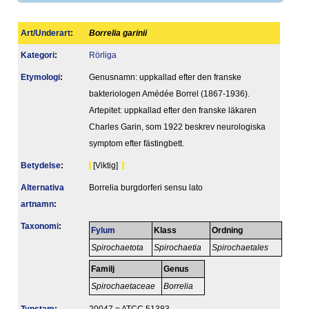
Art/Underart
:
Borrelia garinii
Kategori
:
Rörliga
Etymologi
:
Genusnamn: uppkallad efter den franske
bakteriologen Amédée Borrel (1867-1936).
Artepitet: uppkallad efter den franske läkaren
Charles Garin, som 1922 beskrev neurologiska
symptom efter fästingbett.
Betydelse
:
[Viktig]
Alternativa
Borrelia burgdorferi sensu lato
artnamn
:
Taxonomi
:
Fylum
Klass
Ordning
Spirochaetota
Spirochaetia
Spirochaetales
Familj
Genus
Spirochaetaceae
Borrelia