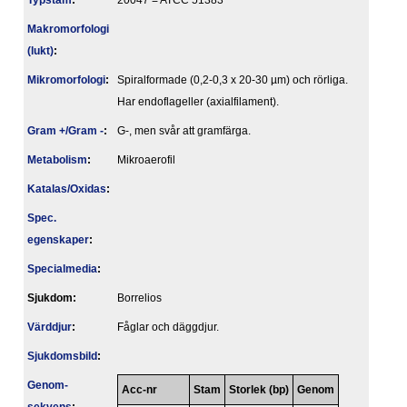
Typstam
:
20047 = ATCC 51383
Makromorfologi
(lukt)
:
Mikromorfologi
:
Spiralformade (0,2-0,3 x 20-30 µm) och rörliga.
Har endoflageller (axialfilament).
Gram +/Gram -
:
G-, men svår att gramfärga.
Metabolism
:
Mikroaerofil
Katalas/Oxidas
:
Spec.
egenskaper
:
Specialmedia
:
Sjukdom:
Borrelios
Värddjur
:
Fåglar och däggdjur.
Sjukdomsbild
:
Genom­
Acc-nr
Stam
Storlek (bp)
Genom