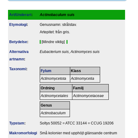
Art/Underart
:
Actinobaculum suis
Etymologi
:
Genusnamn: strålstav.
Artepitet: från gris.
Betydelse
:
[Mindre viktig]
Alternativa
Eubacterium suis
,
Actinomyces suis
artnamn
:
Taxonomi
:
Fylum
Klass
Actinomycetota
Actinomycetia
Ordning
Familj
Actinomycetales
Actinomycetaceae
Genus
Actinobaculum
Typstam
:
Soltys 50052 = ATCC 33144 = CCUG 19206
Makromorfologi
Små kolonier med upphöjt glänsande centrum