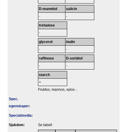
D-mannitol
salicin
-
-
trehalose
-
glycerol
inulin
-
-
raffinose
D-sorbitol
-
-
starch
+
Fruktos, mannos, xylos -.
Spec.
egenskaper
:
Specialmedia
:
Sjukdom:
Se tabell