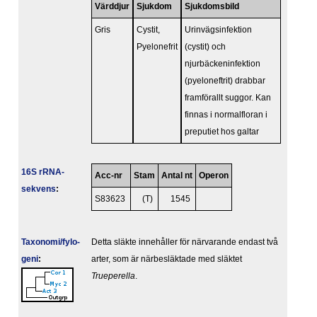
Värddjur
Sjukdom
Sjukdomsbild
Gris
Cystit,
Urinvägsinfektion
Pyelonefrit
(cystit) och
njurbäckeninfektion
(pyeloneftrit) drabbar
framförallt suggor. Kan
finnas i normalfloran i
preputiet hos galtar
16S rRNA-
Acc-nr
Stam
Antal nt
Operon
sekvens
:
S83623
(T)
1545
Taxonomi/fylo­
Detta släkte innehåller för närvarande endast två
geni
:
arter, som är närbesläktade med släktet
Trueperella
.