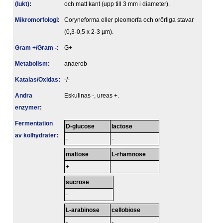
(lukt)
:
och matt kant (upp till 3 mm i diameter).
Mikromorfologi
:
Coryneforma eller pleomorfa och orörliga stavar
(0,3-0,5 x 2-3 µm).
Gram +/Gram -
:
G+
Metabolism
:
anaerob
Katalas/Oxidas
:
-/-
Andra
Eskulinas -, ureas +.
enzymer
:
Fermentation
D-glucose
lactose
av kolhydrater
:
-
-
maltose
L-rhamnose
+
-
sucrose
-
L-arabinose
cellobiose
-
-