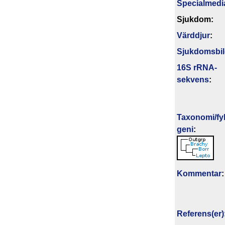
Specialmedi
Sjukdom:
Värddjur
:
Sjukdomsbi
16S rRNA-
sekvens
:
Taxonomi/fyl
geni
:
Kommentar
:
Referens(er)