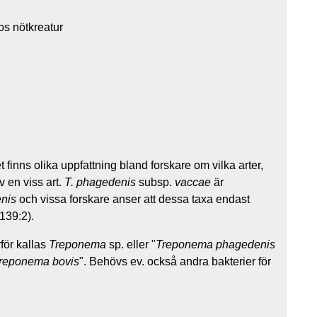
os nötkreatur
t finns olika uppfattning bland forskare om vilka arter,
 en viss art.
T. phagedenis
subsp.
vaccae
är
nis
och vissa forskare anser att dessa taxa endast
 139:2).
för kallas
Treponema
sp. eller "
Treponema phagedenis
reponema bovis
". Behövs ev. också andra bakterier för