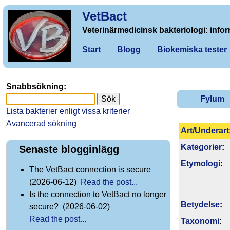
VetBact
Veterinärmedicinsk bakteriologi: infor
Start
Blogg
Biokemiska tester
Snabbsökning:
Fylum
Lista bakterier enligt vissa kriterier
Avancerad sökning
Art/Underart
Kategorier
:
Senaste blogginlägg
Etymologi
:
The VetBact connection is secure
(2026-06-12)
Read the post...
Is the connection to VetBact no longer
Betydelse
:
secure? (2026-06-02)
Read the post...
Taxonomi
: