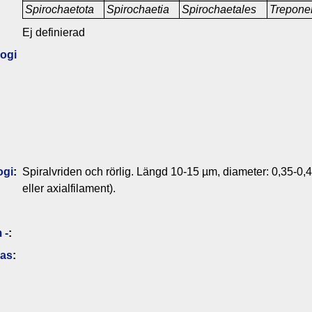
Spirochaetota
Spirochaetia
Spirochaetales
Trepon
Ej definierad
ogi
ogi
:
Spiralvriden och rörlig. Längd 10-15 µm, diameter: 0,35-0,4
eller axialfilament).
 -
:
das
: