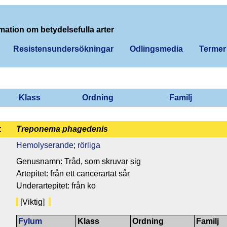
mation om betydelsefulla arter
Resistensundersökningar
Odlingsmedia
Termer
Klass
Ordning
Familj
:
Treponema phagedenis
Hemolyserande
;
rörliga
Genusnamn: Tråd, som skruvar sig
Artepitet: från ett cancerartat sår
Underartepitet: från ko
[Viktig]
Fylum
Klass
Ordning
Familj