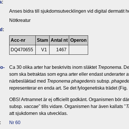
a
:
Anses bidra till sjukdomsutvecklingen vid digital dermatit h
Nötkreatur
ld
:
Acc-nr
Stam
Antal nt
Operon
DQ470655
V1
1467
o­
Ca 30 olika arter har beskrivits inom släktet
Treponema
. De
som ska betraktas som egna arter eller endast underarter av
närbesläktad med
Treponema phagedenis
subsp.
phagede
representerar en enda art. Se det fylogenetiska trädet (Fig.
OBS! Artnamnet är ej officiellt godkänt. Organismen bör där
subsp.
vaccae
" tills vidare. Organismen har även kallats "
T
att sjukdomen ska utvecklas.
:
Nr 60