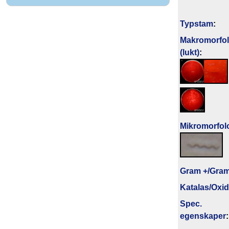
Typstam
:
Makromorfol
(lukt)
:
Mikromorfol
Gram +/Gram
Katalas/Oxi
Spec.
egenskaper
: