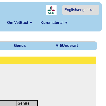
English/engelska
Om VetBact
▼
Kursmaterial
▼
Genus
Art/Underart
Genus