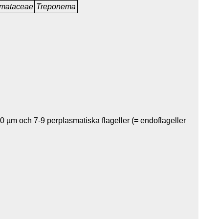
emataceae
Treponema
0 µm och 7-9 perplasmatiska flageller (= endoflageller