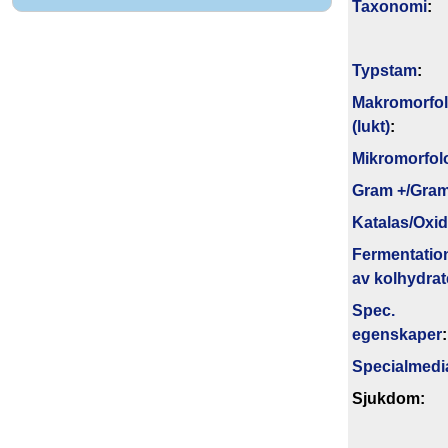
Taxonomi
:
Typstam
:
Makromorfol
(lukt)
:
Mikromorfol
Gram +/Gram
Katalas/Oxi
Fermentatio
av kolhydrat
Spec.
egenskaper
:
Specialmedi
Sjukdom: