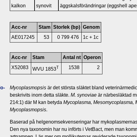
kalkon
synovit
äggskalsförändringar (eggshell ape
Acc-nr
Stam
Storlek (bp)
Genom
AE017245
53
0 799 476
1c + 1c
Acc-nr
Stam
Antal nt
Operon
X52083
1538
2
T
WVU 1853
o­
Mycoplasmopsis
är det största släktet bland veterinärmedici
beskrivits inom detta släkte.
M. synoviae
är närbesläktad 
214:1) där M kan betyda
Mycoplasma, Mesomycoplasma, 
Mycoplasmopsis
.
Baserad på helgenomsekvenseringar har mykoplasmernas t
Den nya taxonomin har nu införts i VetBact, men man komme
artnamnen. Läs mer om mollikuternas reviderade taxonom