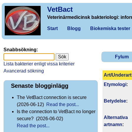
VetBact
Veterinärmedicinsk bakteriologi: infor
Start
Blogg
Biokemiska tester
Snabbsökning:
Fylum
Lista bakterier enligt vissa kriterier
Avancerad sökning
Art/Underart
Etymologi
:
Senaste blogginlägg
The VetBact connection is secure
Betydelse
:
(2026-06-12)
Read the post...
Is the connection to VetBact no longer
Alternativa
secure? (2026-06-02)
artnamn
:
Read the post...