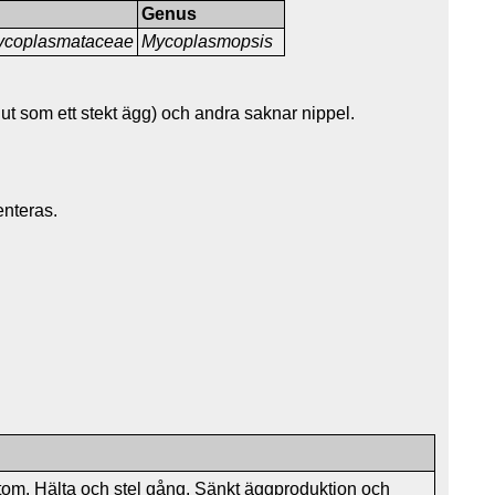
Genus
ycoplasmataceae
Mycoplasmopsis
 ut som ett stekt ägg) och andra saknar nippel.
enteras.
mtom. Hälta och stel gång. Sänkt äggproduktion och