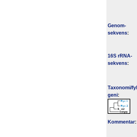
Genom­
sekvens
:
16S rRNA-
sekvens
:
Taxonomi/fyl
geni
:
Kommentar
: