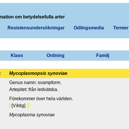
mation om betydelsefulla arter
Resistensundersökningar
Odlingsmedia
Termer
Klass
Ordning
Familj
:
Mycoplasmopsis synoviae
Genus namn: svampform.
Artepitet: från ledvätska.
Förekommer över hela världen.
[Viktig]
Mycoplasma synoviae