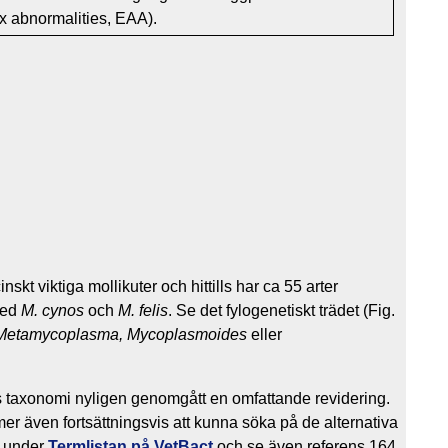
x abnormalities, EAA).
nskt viktiga mollikuter och hittills har ca 55 arter
med
M. cynos
och
M. felis
. Se det fylogenetiskt trädet (Fig.
Metamycoplasma, Mycoplasmoides
eller
axonomi nyligen genomgått en omfattande revidering.
r även fortsättningsvis att kunna söka på de alternativa
i under
Termlistan på VetBact
och se även referens 164