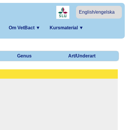
English/engelska
Om VetBact
▼
Kursmaterial
▼
Genus
Art/Underart