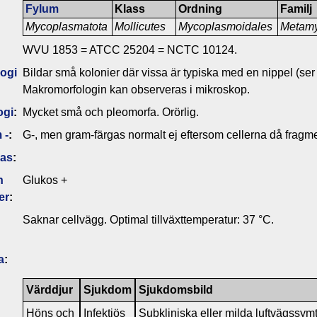
Fylum
Klass
Ordning
Familj
Mycoplasmatota
Mollicutes
Mycoplasmoidales
Metam
WVU 1853 = ATCC 25204 = NCTC 10124.
ogi
Bildar små kolonier där vissa är typiska med en nippel (ser
Makromorfologin kan observeras i mikroskop.
ogi
:
Mycket små och pleomorfa. Orörlig.
 -
:
G-, men gram-färgas normalt ej eftersom cellerna då fragm
das
:
n
Glukos +
er
:
Saknar cellvägg. Optimal tillväxttemperatur: 37 °C.
a
:
Värddjur
Sjukdom
Sjukdomsbild
Höns och
Infektiös
Subkliniska eller milda luftvägssy