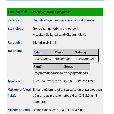
Art/Underart
:
Porphyromonas gingivalis
Kategori
:
Huvudsakligen av humanmedicinskt intresse
Etymologi
:
Genusnamn: Porfyrin enhet (cell).
Artepitet: Syftar på tandköttet (gingiva).
Betydelse
:
[Mindre viktig]
Taxonomi
:
Fylum
Klass
Ordning
Bacteroidota
Bacteroidia
Bacteroidales
Familj
Genus
Porphyromonadacea
Phorphyromonas
Typstam
:
2561 = ATCC 33277 = CCUG = NCTC 11834.
Makromorfologi
Bildar små bruna eller svarta kolonier på blodagar
(lukt)
:
på grund av protohemproduktion (0,5-3,0 mm i
diameter).
Mikromorfologi
:
Bildar korta stavar (0,3-1 x 0,8-3,5 µm).