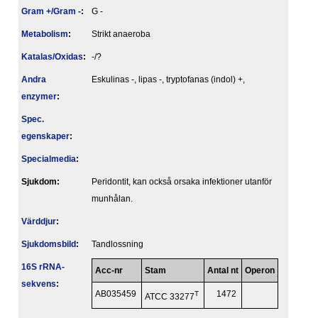
Gram +/Gram -
:
G -
Metabolism
:
Strikt anaeroba
Katalas/Oxidas
:
-/?
Andra
Eskulinas -, lipas -, tryptofanas (indol) +,
enzymer
:
Spec.
egenskaper
:
Specialmedia
:
Sjukdom:
Peridontit, kan också orsaka infektioner utanför
munhålan.
Värddjur
:
Sjukdomsbild
:
Tandlossning
16S rRNA-
Acc-nr
Stam
Antal nt
Operon
sekvens
:
AB035459
T
1472
ATCC 33277