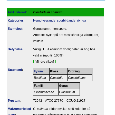
Art/Underart
:
Clostridium colinum
Kategorier
:
Hemolyserande
;
sporbildande
;
rörliga
Etymologi
:
Genusnamn: liten spole.
Artepitet: syftar på det mest känsliga värddjuret,
vakteln.
Betydelse
:
Viktig i USA eftersom dödligheten är hög hos
vaktlar (upp till 100%).
[Mindre viktig]
Taxonomi
:
Fylum
Klass
Ordning
Bacillota
Clostridia
Clostridiales
Familj
Genus
Clostridiaceae
Clostridium
Typstam
:
72042 = ATCC 27770 = CCUG 21927.
Makromorfologi
C. colinum
bildar mycket små kolonier på