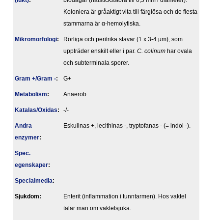
(lukt)
:
blodagar (nålsticksstora till 0,5 mm i diameter).
Koloniera är gråaktigt vita till färglösa och de flesta
stammarna är α-hemolytiska.
Mikromorfologi
:
Rörliga och peritrika stavar (1 x 3-4 µm), som
uppträder enskilt eller i par.
C. colinum
har ovala
och subterminala sporer.
Gram +/Gram -
:
G+
Metabolism
:
Anaerob
Katalas/Oxidas
:
-/-
Andra
Eskulinas +, lecithinas -, tryptofanas - (= indol -).
enzymer
:
Spec.
egenskaper
:
Specialmedia
:
Sjukdom:
Enterit (inflammation i tunntarmen). Hos vaktel
talar man om vaktelsjuka.