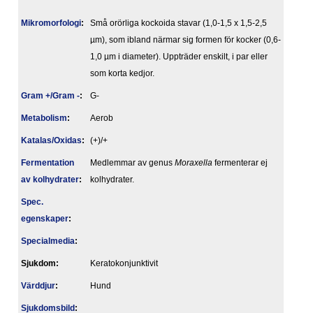
Mikromorfologi
:
Små orörliga kockoida stavar (1,0-1,5 x 1,5-2,5
µm), som ibland närmar sig formen för kocker (0,6-
1,0 µm i diameter). Uppträder enskilt, i par eller
som korta kedjor.
Gram +/Gram -
:
G-
Metabolism
:
Aerob
Katalas/Oxidas
:
(+)/+
Fermentation
Medlemmar av genus
Moraxella
fermenterar ej
av kolhydrater
:
kolhydrater.
Spec.
egenskaper
:
Specialmedia
:
Sjukdom:
Keratokonjunktivit
Värddjur
:
Hund
Sjukdomsbild
: