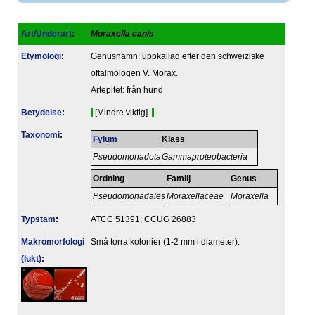
Art/Underart
:
Moraxella canis
Etymologi
:
Genusnamn: uppkallad efter den schweiziske
oftalmologen V. Morax.
Artepitet: från hund
Betydelse
:
[Mindre viktig]
Taxonomi
:
Fylum
Klass
Pseudomonadota
Gammaproteobacteria
Ordning
Familj
Genus
Pseudomonadales
Moraxellaceae
Moraxella
Typstam
:
ATCC 51391; CCUG 26883
Makromorfologi
Små torra kolonier (1-2 mm i diameter).
(lukt)
: