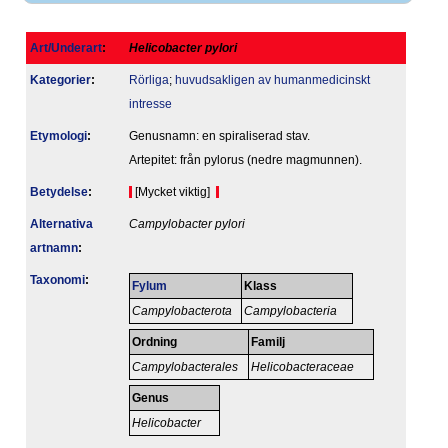
Art/Underart
:
Helicobacter pylori
Kategorier
:
Rörliga
;
huvudsakligen av humanmedicinskt
intresse
Etymologi
:
Genusnamn: en spiraliserad stav.
Artepitet: från pylorus (nedre magmunnen).
Betydelse
:
[Mycket viktig]
Alternativa
Campylobacter pylori
artnamn
:
Taxonomi
:
Fylum
Klass
Campylobacterota
Campylobacteria
Ordning
Familj
Campylobacterales
Helicobacteraceae
Genus
Helicobacter