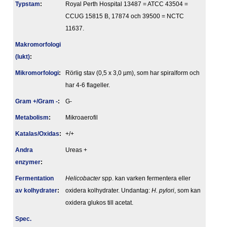
Typstam
:
Royal Perth Hospital 13487 = ATCC 43504 =
CCUG 15815 B, 17874 och 39500 = NCTC
11637.
Makromorfologi
(lukt)
:
Mikromorfologi
:
Rörlig stav (0,5 x 3,0 µm), som har spiralform och
har 4-6 flageller.
Gram +/Gram -
:
G-
Metabolism
:
Mikroaerofil
Katalas/Oxidas
:
+/+
Andra
Ureas +
enzymer
:
Fermentation
Helicobacter
spp. kan varken fermentera eller
av kolhydrater
:
oxidera kolhydrater. Undantag:
H. pylori
, som kan
oxidera glukos till acetat.
Spec.