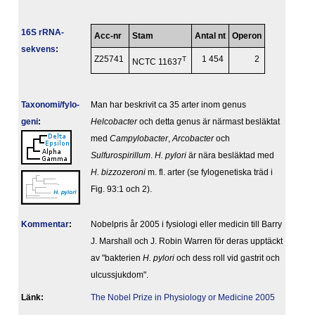
16S rRNA-
Acc-nr
Stam
Antal nt
Operon
sekvens
:
Z25741
T
1 454
2
NCTC 11637
Taxonomi/fylo­
Man har beskrivit ca 35 arter inom genus
geni
:
Helcobacter
och detta genus är närmast besläktat
med
Campylobacter
,
Arcobacter
och
Sulfurospirillum
.
H. pylori
är nära besläktad med
H. bizzozeroni
m. fl. arter (se fylogenetiska träd i
Fig. 93:1 och 2).
Kommentar
:
Nobelpris år 2005 i fysiologi eller medicin till Barry
J. Marshall och J. Robin Warren för deras upptäckt
av "bakterien
H. pylori
och dess roll vid gastrit och
ulcussjukdom".
Länk:
The Nobel Prize in Physiology or Medicine 2005