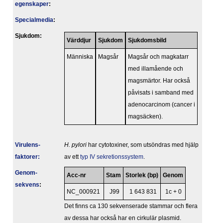
egenskaper
:
Specialmedia
:
Sjukdom:
Värddjur
Sjukdom
Sjukdomsbild
Människa
Magsår
Magsår och magkatarr
med illamående och
magsmärtor. Har också
påvisats i samband med
adenocarcinom (cancer i
magsäcken).
Virulens­
H. pylori
har cytotoxiner, som utsöndras med hjälp
faktorer:
av ett
typ IV sekretionssystem
.
Genom­
Acc-nr
Stam
Storlek (bp)
Genom
sekvens
:
NC_000921
J99
1 643 831
1c + 0
Det finns ca 130 sekvenserade stammar och flera
av dessa har också har en cirkulär plasmid.