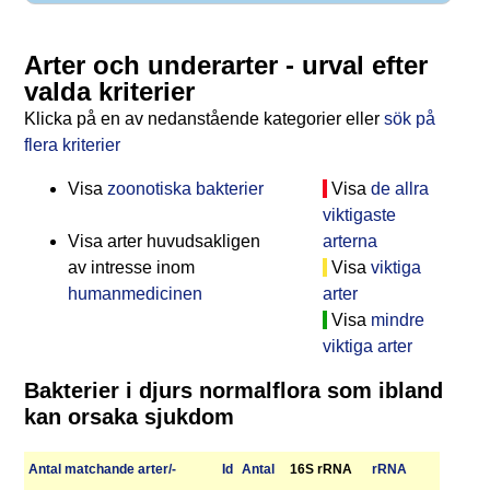
Arter och underarter - urval efter
valda kriterier
Klicka på en av nedanstående kategorier eller
sök på
flera kriterier
Visa
zoonotiska bakterier
Visa
de allra
viktigaste
Visa arter huvudsakligen
arterna
av intresse inom
Visa
viktiga
humanmedicinen
arter
Visa
mindre
viktiga arter
Bakterier i djurs normalflora som ibland
kan orsaka sjukdom
Antal matchan­de arter/­
Id
Antal
16S rRNA
r­RNA