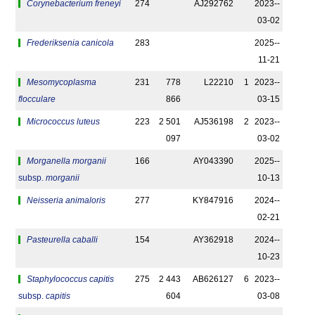
Corynebacterium freneyi
274
AJ292762
2023-­
03-02
Frederiksenia canicola
283
2025-­
11-21
Mesomycoplasma
231
778
L22210
1
2023-­
flocculare
866
03-15
Micrococcus luteus
223
2 501
AJ536198
2
2023-­
097
03-02
Morganella morganii
166
AY043390
2025-­
subsp.
morganii
10-13
Neisseria animaloris
277
KY847916
2024-­
02-21
Pasteurella caballi
154
AY362918
2024-­
10-23
Staphylococcus capitis
275
2 443
AB626127
6
2023-­
subsp.
capitis
604
03-08