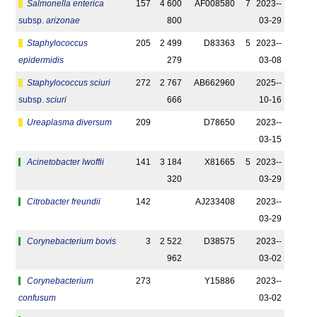
Salmonella enterica
157
4 600
AF008580
7
2023-­
subsp.
arizonae
800
03-29
Staphylococcus
205
2 499
D83363
5
2023-­
epidermidis
279
03-08
Staphylococcus sciuri
272
2 767
AB662960
2025-­
subsp.
sciuri
666
10-16
Ureaplasma diversum
209
D78650
2023-­
03-15
Acinetobacter lwoffii
141
3 184
X81665
5
2023-­
320
03-29
Citrobacter freundii
142
AJ233408
2023-­
03-29
Corynebacterium bovis
3
2 522
D38575
2023-­
962
03-02
Corynebacterium
273
Y15886
2023-­
confusum
03-02