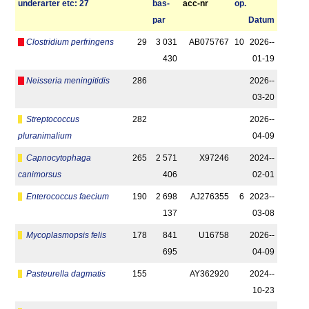
under­arter etc: 27
bas­
acc-nr
op.
par
Datum
Clostridium perfringens
29
3 031
AB075767
10
2026-­
430
01-19
Neisseria meningitidis
286
2026-­
03-20
Streptococcus
282
2026-­
pluranimalium
04-09
Capnocytophaga
265
2 571
X97246
2024-­
canimorsus
406
02-01
Enterococcus faecium
190
2 698
AJ276355
6
2023-­
137
03-08
Mycoplasmopsis felis
178
841
U16758
2026-­
695
04-09
Pasteurella dagmatis
155
AY362920
2024-­
10-23