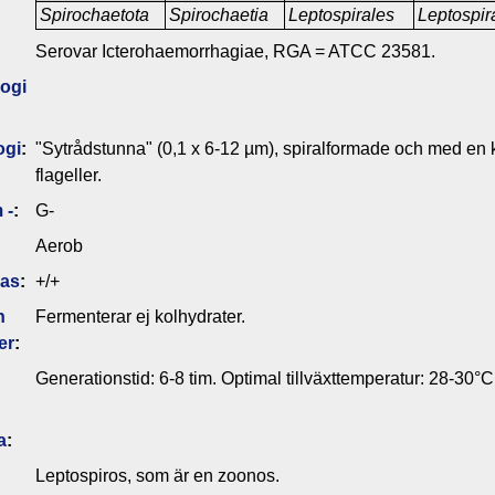
Spirochaetota
Spirochaetia
Leptospirales
Leptospi
Serovar Icterohaemorrhagiae, RGA = ATCC 23581.
ogi
ogi
:
"Sytrådstunna" (0,1 x 6-12 µm), spiralformade och med en k
flageller.
 -
:
G-
Aerob
das
:
+/+
n
Fermenterar ej kolhydrater.
er
:
Generationstid: 6-8 tim. Optimal tillväxttemperatur: 28-30°C
a
:
Leptospiros, som är en zoonos.