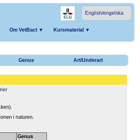
English/engelska
Om VetBact
▼
Kursmaterial
▼
Genus
Art/Underart
rier
cken).
ionen i naturen.
Genus