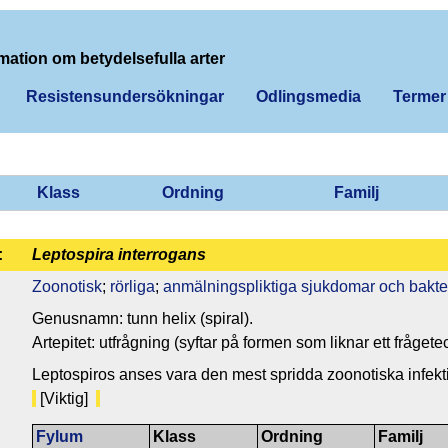
mation om betydelsefulla arter
Resistensundersökningar
Odlingsmedia
Termer
Klass
Ordning
Familj
:
Leptospira interrogans
Zoonotisk
;
rörliga
;
anmälningspliktiga sjukdomar och bakte
Genusnamn: tunn helix (spiral).
Artepitet: utfrågning (syftar på formen som liknar ett frågete
Leptospiros anses vara den mest spridda zoonotiska infekt
[Viktig]
Fylum
Klass
Ordning
Familj