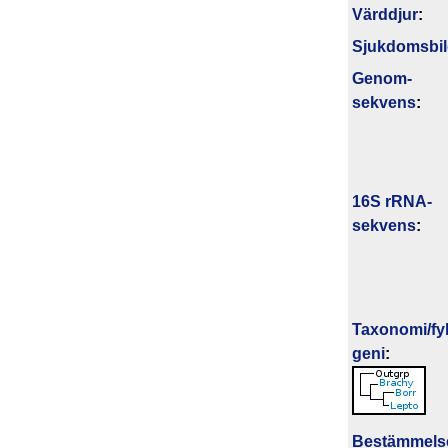
Värddjur
:
Sjukdomsbi
Genom­
sekvens
:
16S rRNA-
sekvens
:
Taxonomi/fyl
geni
:
Bestäm­mels