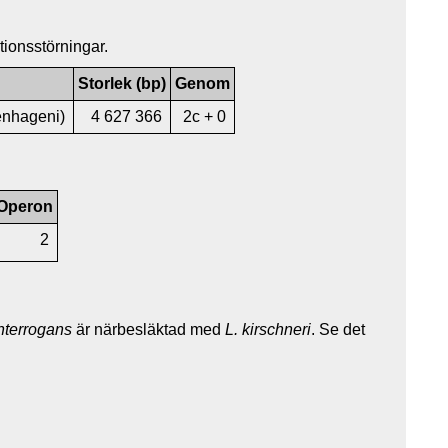
tionsstörningar.
Storlek (bp)
Genom
enhageni)
4 627 366
2c + 0
Operon
2
interrogans
är närbesläktad med
L. kirschneri
. Se det