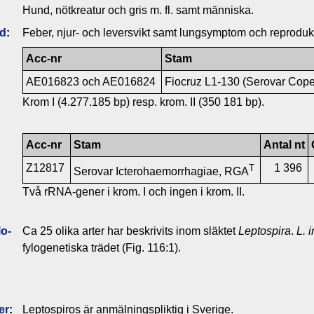
Hund, nötkreatur och gris m. fl. samt människa.
ld
:
Feber, njur- och leversvikt samt lungsymptom och reproduk
Acc-nr
Stam
AE016823 och AE016824
Fiocruz L1-130 (Serovar Cop
Krom I (4.277.185 bp) resp. krom. II (350 181 bp).
Acc-nr
Stam
Antal nt
Z12817
1 396
T
Serovar Icterohaemorrhagiae, RGA
Två rRNA-gener i krom. I och ingen i krom. II.
o­
Ca 25 olika arter har beskrivits inom släktet
Leptospira
.
L. 
fylogenetiska trädet (Fig. 116:1).
er
:
Leptospiros är anmälningspliktig i Sverige.