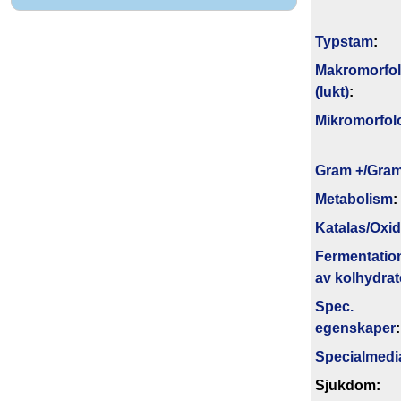
Typstam
:
Makromorfol
(lukt)
:
Mikromorfol
Gram +/Gram
Metabolism
:
Katalas/Oxi
Fermentatio
av kolhydrat
Spec.
egenskaper
:
Specialmedi
Sjukdom: