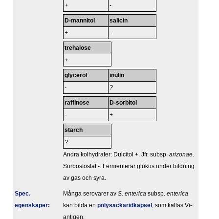
+
-
D-mannitol
salicin
+
-
trehalose
+
glycerol
inulin
-
?
raffinose
D-sorbitol
-
+
starch
?
Andra kolhydrater: Dulcitol +. Jfr. subsp.
arizonae
.
Sorbosfosfat -. Fermenterar glukos under bildning
av gas och syra.
Spec.
Många serovarer av
S. enterica
subsp.
enterica
egenskaper
:
kan bilda en
polysackaridkapsel
, som kallas Vi-
antigen.