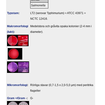
Salmonella
Typstam
:
LT2 (serovar Typhimurium) = ATCC 43971 =
NCTC 12416.
Makromorfologi
Medelstora och gråvita opaka kolonier (2-4 mm i
(lukt)
:
diameter).
Mikromorfologi
:
Rörliga stavar (0,7-1,5 x 2,0-5,0 µm) med peritrika
flageller
Gram +/Gram -
:
G-