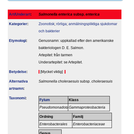
Art/Underart
:
Salmonella enterica
subsp.
enterica
Kategorier
:
Zoonotisk
;
rörliga
;
anmälningspliktiga sjukdomar
och bakterier
Etymologi
:
Genusnamn: uppkallad efter den amerikanske
bakteriologen D. E. Salmon.
Artepitet: från tarmen
Underartepitet: se Artepitet.
Betydelse
:
[Mycket viktig]
Alternativa
Salmonella choleraesuis
subsp.
choleraesuis
artnamn
:
Taxonomi
:
Fylum
Klass
Pseudomonadota
Gammaproteobacteria
Ordning
Familj
Enterobacterales
Enterobacteriaceae
Genus