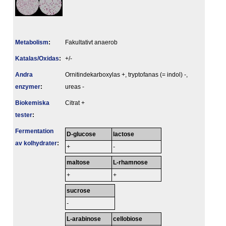
Metabolism
:
Fakultativt anaerob
Katalas/Oxidas
:
+/-
Andra
Ornitindekarboxylas +, tryptofanas (= indol) -,
enzymer
:
ureas -
Biokemiska
Citrat +
tester
:
Fermentation
D-glucose
lactose
av kolhydrater
:
+
-
maltose
L-rhamnose
+
+
sucrose
-
L-arabinose
cellobiose