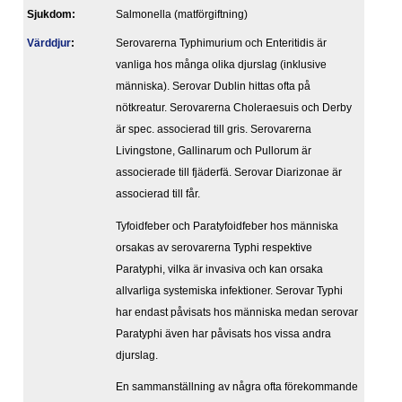
Sjukdom:
Salmonella (matförgiftning)
Värddjur
:
Serovarerna Typhimurium och Enteritidis är
vanliga hos många olika djurslag (inklusive
människa). Serovar Dublin hittas ofta på
nötkreatur. Serovarerna Choleraesuis och Derby
är spec. associerad till gris. Serovarerna
Livingstone, Gallinarum och Pullorum är
associerade till fjäderfä. Serovar Diarizonae är
associerad till får.
Tyfoidfeber och Paratyfoidfeber hos människa
orsakas av serovarerna Typhi respektive
Paratyphi, vilka är invasiva och kan orsaka
allvarliga systemiska infektioner. Serovar Typhi
har endast påvisats hos människa medan serovar
Paratyphi även har påvisats hos vissa andra
djurslag.
En sammanställning av några ofta förekommande