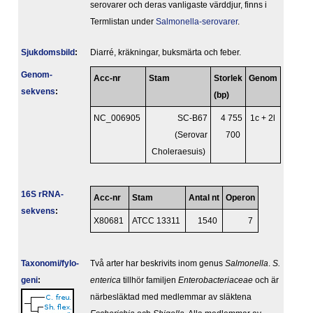
serovarer och deras vanligaste värddjur, finns i
Termlistan under
Salmonella-serovarer
.
Sjukdomsbild
:
Diarré, kräkningar, buksmärta och feber.
Genom­
Acc-nr
Stam
Storlek
Genom
sekvens
:
(bp)
NC_006905
SC-B67
4 755
1c + 2l
(Serovar
700
Choleraesuis)
16S rRNA-
Acc-nr
Stam
Antal nt
Operon
sekvens
:
X80681
ATCC 13311
1540
7
Taxonomi/fylo­
Två arter har beskrivits inom genus
Salmonella
.
S.
geni
:
enterica
tillhör familjen
Enterobacteriaceae
och är
närbesläktad med medlemmar av släktena