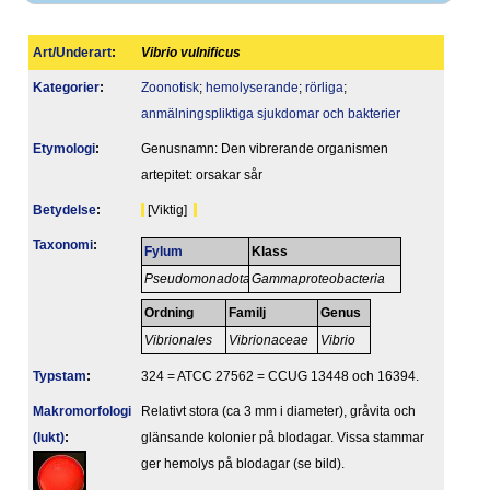
Art/Underart
:
Vibrio vulnificus
Kategorier
:
Zoonotisk
;
hemolyserande
;
rörliga
;
anmälningspliktiga sjukdomar och bakterier
Etymologi
:
Genusnamn: Den vibrerande organismen
artepitet: orsakar sår
Betydelse
:
[Viktig]
Taxonomi
:
Fylum
Klass
Pseudomonadota
Gammaproteobacteria
Ordning
Familj
Genus
Vibrionales
Vibrionaceae
Vibrio
Typstam
:
324 = ATCC 27562 = CCUG 13448 och 16394.
Makromorfologi
Relativt stora (ca 3 mm i diameter), gråvita och
(lukt)
:
glänsande kolonier på blodagar. Vissa stammar
ger hemolys på blodagar (se bild).