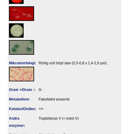
Mikromorfologi
:
Rörlig och böjd stav (0,5-0,8 x 1,4-2,6 µm).
Gram +/Gram -
:
G-
Metabolism
:
Fakultativt anaerob
Katalas/Oxidas
:
+/+
Andra
Tryptofanas V (= indol V)
enzymer
: