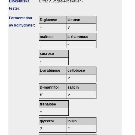
Biokemiska
Citrat V, Voges-Proskauer -
tester
:
Fermentation
D-glucose
lactose
av kolhydrater
:
+
V
maltose
L-rhamnose
+
-
sucrose
-
L-arabinose
cellobiose
-
V
D-mannitol
salicin
V
V
trehalose
+
glycerol
inulin
?
?