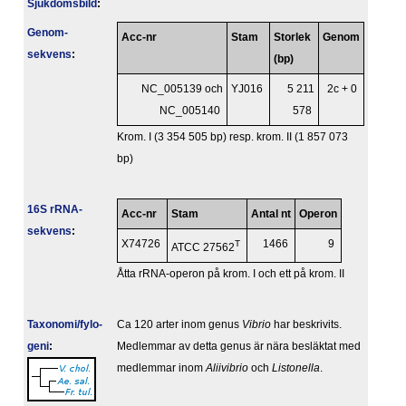
Sjukdomsbild
:
Genom­
Acc-nr
Stam
Storlek
Genom
sekvens
:
(bp)
NC_005139 och
YJ016
5 211
2c + 0
NC_005140
578
Krom. I (3 354 505 bp) resp. krom. II (1 857 073
bp)
16S rRNA-
Acc-nr
Stam
Antal nt
Operon
sekvens
:
X74726
T
1466
9
ATCC 27562
Åtta rRNA-operon på krom. I och ett på krom. II
Taxonomi/fylo­
Ca 120 arter inom genus
Vibrio
har beskrivits.
geni
:
Medlemmar av detta genus är nära besläktat med
medlemmar inom
Aliivibrio
och
Listonella
.