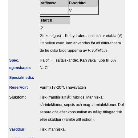
raffinose
D-sorbitol
-
V
starch
?
Glukos (gas) -. Kolhydraterna, som är variabla (V)
i tabellen ovan, kan användas för att differentiera
de tre olika biogrupperna av
V. vulnificus
.
Spec.
Halofil (= saltälskande). Kan växa i upp till 6%
egenskaper
:
NaCl.
Specialmedia
:
Reservoir:
Varmt (17-20°C) havsvatten
Sjukdom:
Fisk (framför allt ål): vibrios. Människa:
sårinfektioner, sepsis och mag-tarminfektioner. Det
senare ofta efter konsumtion av dåligt tillagad fisk
eller skaldjur (framför allt ostron).
Värddjur
:
Fisk, människa.