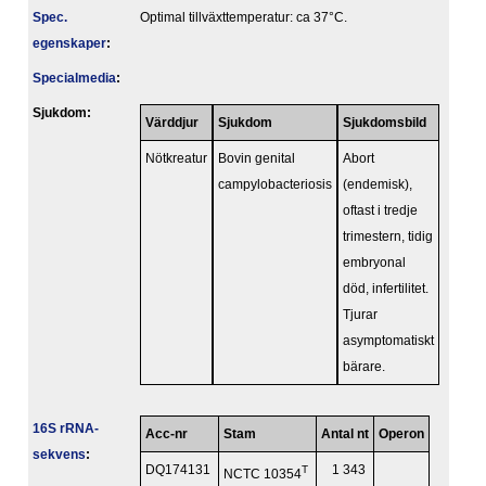
Spec.
Optimal tillväxttemperatur: ca 37°C.
egenskaper
:
Specialmedia
:
Sjukdom:
Värddjur
Sjukdom
Sjukdomsbild
Nötkreatur
Bovin genital
Abort
campylobacteriosis
(endemisk),
oftast i tredje
trimestern, tidig
embryonal
död, infertilitet.
Tjurar
asymptomatiskt
bärare.
16S rRNA-
Acc-nr
Stam
Antal nt
Operon
sekvens
:
DQ174131
T
1 343
NCTC 10354