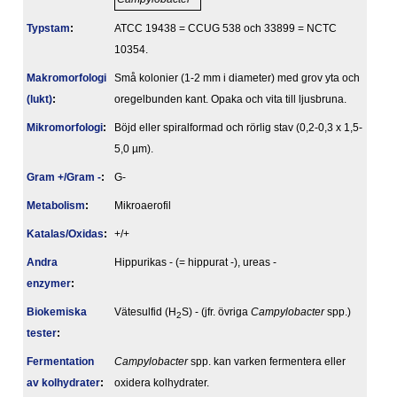
Typstam
:
ATCC 19438 = CCUG 538 och 33899 = NCTC
10354.
Makromorfologi
Små kolonier (1-2 mm i diameter) med grov yta och
(lukt)
:
oregelbunden kant. Opaka och vita till ljusbruna.
Mikromorfologi
:
Böjd eller spiralformad och rörlig stav (0,2-0,3 x 1,5-
5,0 µm).
Gram +/Gram -
:
G-
Metabolism
:
Mikroaerofil
Katalas/Oxidas
:
+/+
Andra
Hippurikas - (= hippurat -), ureas -
enzymer
:
Biokemiska
Vätesulfid (H
S) - (jfr. övriga
Campylobacter
spp.)
2
tester
:
Fermentation
Campylobacter
spp. kan varken fermentera eller
av kolhydrater
:
oxidera kolhydrater.