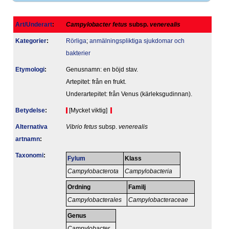
Art/Underart
:
Campylobacter fetus
subsp.
venerealis
Kategorier
:
Rörliga
;
anmälningspliktiga sjukdomar och
bakterier
Etymologi
:
Genusnamn: en böjd stav.
Artepitet: från en frukt.
Underartepitet: från Venus (kärleksgudinnan).
Betydelse
:
[Mycket viktig]
Alternativa
Vibrio fetus
subsp.
venerealis
artnamn
:
Taxonomi
:
Fylum
Klass
Campylobacterota
Campylobacteria
Ordning
Familj
Campylobacterales
Campylobacteraceae
Genus
Campylobacter