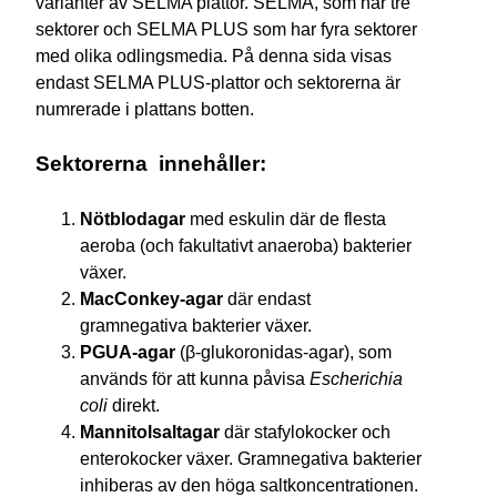
varianter av SELMA plattor. SELMA, som har tre
sektorer och SELMA PLUS som har fyra sektorer
med olika odlingsmedia. På denna sida visas
endast SELMA PLUS-plattor och sektorerna är
numrerade i plattans botten.
Sektorerna innehåller:
Nötblodagar
med eskulin där de flesta
aeroba (och fakultativt anaeroba) bakterier
växer.
MacConkey-agar
där endast
gramnegativa bakterier växer.
PGUA-agar
(β-glukoronidas-agar), som
används för att kunna påvisa
Escherichia
coli
direkt.
Mannitolsaltagar
där stafylokocker och
enterokocker växer. Gramnegativa bakterier
inhiberas av den höga saltkoncentrationen.