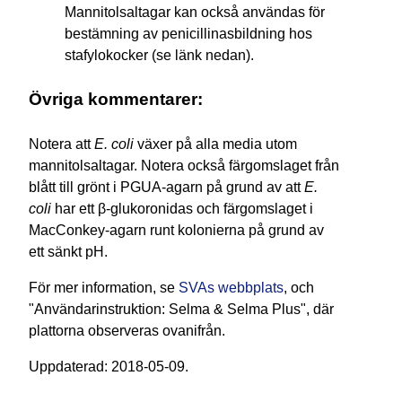
Mannitolsaltagar kan också användas för
bestämning av penicillinasbildning hos
stafylokocker (se länk nedan).
Övriga kommentarer:
Notera att
E. coli
växer på alla media utom
mannitolsaltagar. Notera också färgomslaget från
blått till grönt i PGUA-agarn på grund av att
E.
coli
har ett β-glukoronidas och färgomslaget i
MacConkey-agarn runt kolonierna på grund av
ett sänkt pH.
För mer information, se
SVAs webbplats
, och
"Användarinstruktion: Selma & Selma Plus", där
plattorna observeras ovanifrån.
Upp­da­te­rad: 2018-05-09.