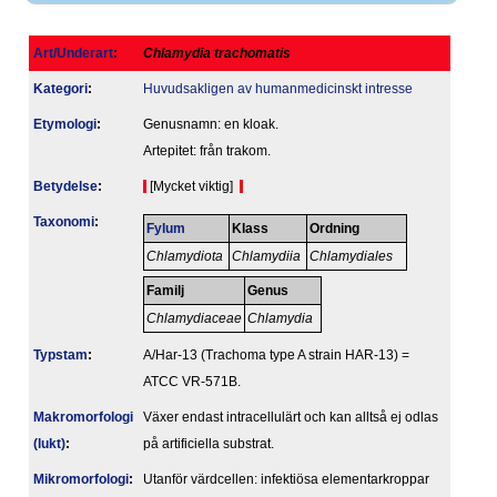
Art/Underart
:
Chlamydia trachomatis
Kategori
:
Huvudsakligen av humanmedicinskt intresse
Etymologi
:
Genusnamn: en kloak.
Artepitet: från trakom.
Betydelse
:
[Mycket viktig]
Taxonomi
:
Fylum
Klass
Ordning
Chlamydiota
Chlamydiia
Chlamydiales
Familj
Genus
Chlamydiaceae
Chlamydia
Typstam
:
A/Har-13 (Trachoma type A strain HAR-13) =
ATCC VR-571B.
Makromorfologi
Växer endast intracellulärt och kan alltså ej odlas
(lukt)
:
på artificiella substrat.
Mikromorfologi
:
Utanför värdcellen: infektiösa elementarkroppar