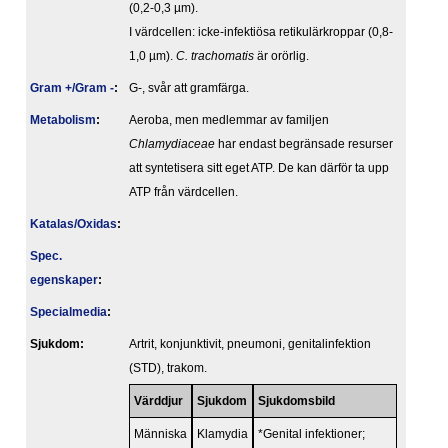
(0,2-0,3 µm).
I värdcellen: icke-infektiösa retikulärkroppar (0,8-
1,0 µm).
C. trachomatis
är orörlig.
Gram +/Gram -
:
G-, svår att gramfärga.
Metabolism
:
Aeroba, men medlemmar av familjen
Chlamydiaceae
har endast begränsade resurser
att syntetisera sitt eget ATP. De kan därför ta upp
ATP från värdcellen.
Katalas/Oxidas
:
Spec.
egenskaper
:
Specialmedia
:
Sjukdom:
Artrit, konjunktivit, pneumoni, genitalinfektion
(STD), trakom.
Värddjur
Sjukdom
Sjukdomsbild
Människa
Klamydia
*Genital infektioner;