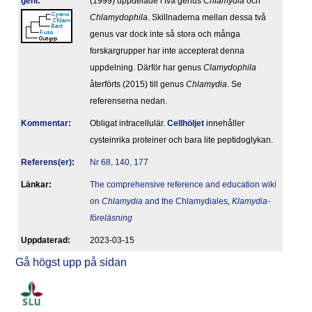
geni
:
(1999) uppdelade i två genus
Chlamydia
och
Chlamydophila
. Skillnaderna mellan dessa två
genus var dock inte så stora och många
forskargrupper har inte accepterat denna
uppdelning. Därför har genus
Clamydophila
återförts (2015) till genus
Chlamydia
. Se
referenserna nedan.
Kommentar
:
Obligat intracellulär.
Cellhöljet
innehåller
cysteinrika proteiner och bara lite peptidoglykan.
Referens(er)
:
Nr 68, 140, 177
Länkar:
The comprehensive reference and education wiki
on
Chlamydia
and the Chlamydiales
,
Klamydia-
föreläsning
Upp­da­te­rad:
2023-03-15
Gå högst upp på sidan