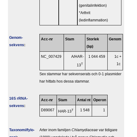
(genitalinfektion)
*Arthrit
(ledinflammation)
Genom­
Acc-nr
Stam
Storlek
Genom
sekvens
:
(bp)
NC_007429
A/HAR-
1 044 459
1c +
T
1c
13
Sex stammar har sekvenserats och 0-1 plasmider
har hittats hos dessa stammar.
16S rRNA-
Acc-nr
Stam
Antal nt
Operon
sekvens
:
D89067
T
1 548
1
HAR-13
Taxonomi/fylo­
Arter inom familjen
Chlamydiaceae
var tidigare