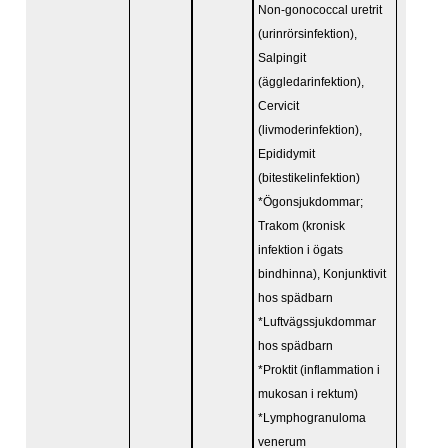
Non-gonococcal uretrit
(urinrörsinfektion),
Salpingit
(äggledarinfektion),
Cervicit
(livmoderinfektion),
Epididymit
(bitestikelinfektion)
*Ögonsjukdommar;
Trakom (kronisk
infektion i ögats
bindhinna), Konjunktivit
hos spädbarn
*Luftvägssjukdommar
hos spädbarn
*Proktit (inflammation i
mukosan i rektum)
*Lymphogranuloma
venerum