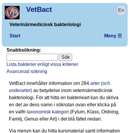
VetBact
En
Veterinärmedicinsk bakteriologi
Start
Meny ☰
Snabbsökning:
Lista bakterier enligt vissa kriterier
Avancerad sökning
VetBact innehåller information om 284
arter (och
underarter)
av betydelse inom veteri­när­medicinsk
bakterio­logi. För att hitta en bakterieart kan du skriva
en del av dess namn i sökrutan ovan eller klicka på
en valfri
taxonomisk kategori
(Fylum, Klass, Ordning,
Familj, Genus eller Art) i det blå fältet nedan.
Via menyn kan du hitta kursmaterial samt information