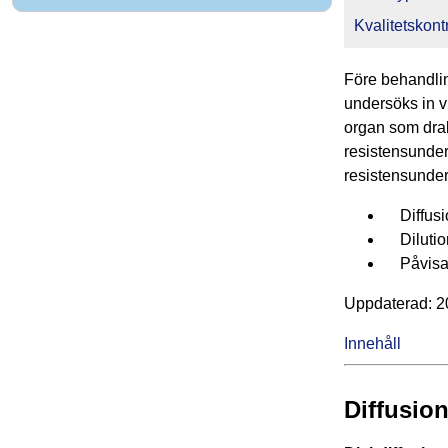
Kvalitetskontr
Före behandlin
undersöks in vi
organ som drabb
resistensunder
resistensunders
Diffusi
Dilutio
Påvisand
Upp­da­te­rad: 
Innehåll
Diffusio