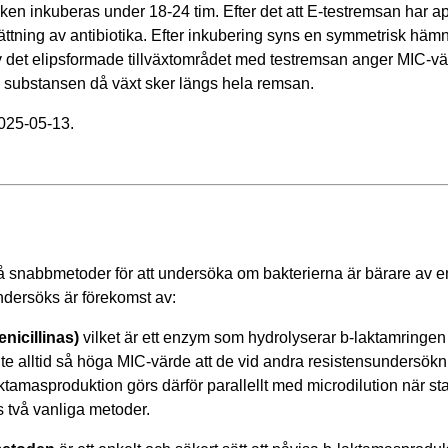
ilken inkuberas under 18-24 tim. Efter det att E-testremsan har a
ättning av antibiotika. Efter inkubering syns en symmetrisk hä
 det elipsformade tillväxtområdet med testremsan anger MIC-värd
a substansen då växt sker längs hela remsan.
2025-05-13.
å snabbmetoder för att undersöka om bakterierna är bärare av 
ndersöks är förekomst av:
nicillinas)
vilket är ett enzym som hydrolyserar b-laktamringen 
te alltid så höga MIC-värde att de vid andra resistensundersök
tamasproduktion görs därför parallellt med microdilution när st
 två vanliga metoder.