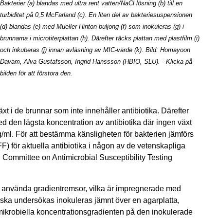
Bakterier (a) blandas med ultra rent vatten/NaCl lösning (b) till en
turbiditet på 0,5 McFarland (c). En liten del av bakteriesuspensionen
(d) blandas (e) med Mueller-Hinton buljong (f) som inokuleras (g) i
brunnarna i microtiterplattan (h). Därefter täcks plattan med plastfilm (i)
och inkuberas (j) innan avläsning av MIC-värde (k). Bild: Homayoon
Davam, Alva Gustafsson, Ingrid Hanssson (HBIO, SLU). - Klicka på
bilden för att förstora den.
 växt i de brunnar som inte innehåller antibiotika. Därefter
med den lägsta koncentration av antibiotika där ingen växt
g/ml. För att bestämma känsligheten för bakterien jämförs
) för aktuella antibiotika i någon av de vetenskapliga
n Committee on Antimicrobial Susceptibility Testing
använda gradientremsor, vilka är impregnerade med
s ska undersökas inokuleras jämnt över en agarplatta,
imikrobiella koncentrationsgradienten på den inokulerade