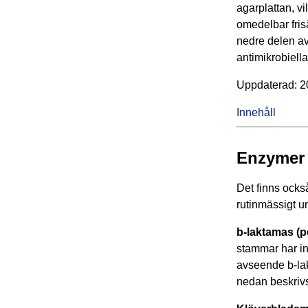
agarplattan, v
omedelbar fris
nedre delen av
antimikrobiell
Upp­da­te­rad: 
Innehåll
Enzymer
Det finns ocks
rutinmässigt u
b-laktamas (pe
stammar har in
avseende b-lak
nedan beskrivs