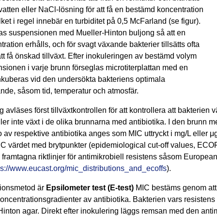
vatten eller NaCl-lösning för att få en bestämd koncentration
ilket i regel innebär en turbiditet på 0,5 McFarland (se figur).
as suspensionen med Mueller-Hinton buljong så att en
ation erhålls, och för svagt växande bakterier tillsätts ofta
tt få önskad tillväxt. Efter inokuleringen av bestämd volym
sionen i varje brunn förseglas microtiterplattan med en
inkuberas vid den undersökta bakteriens optimala
ande, såsom tid, temperatur och atmosfär.
g avläses först tillväxtkontrollen för att kontrollera att bakterien
ler inte växt i de olika brunnarna med antibiotika. I den brunn 
o av respektive antibiotika anges som MIC uttryckt i mg/L eller μ
IC värdet med brytpunkter (epidemiological cut-off values, ECOFF
framtagna riktlinjer för antimikrobiell resistens såsom Europea
ps://www.eucast.org/mic_distributions_and_ecoffs
).
tionsmetod är
Epsilometer test (E-test)
MIC bestäms genom att 
koncentrationsgradienter av antibiotika. Bakterien vars resisten
 Hinton agar. Direkt efter inokulering läggs remsan med den ant