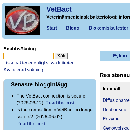
VetBact
Veterinärmedicinsk bakteriologi: infor
Start
Blogg
Biokemiska tester
Snabbsökning:
Fylum
Lista bakterier enligt vissa kriterier
Avancerad sökning
Resistensu
Senaste blogginlägg
Innehåll
The VetBact connection is secure
Diffusionsme
(2026-06-12)
Read the post...
Dilutionsmet
Is the connection to VetBact no longer
secure? (2026-06-02)
Enzymer
Read the post...
Genotypiska