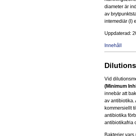
diameter är in
av brytpunktst
intemediär (I) e
Upp­da­te­rad: 
Innehåll
Dilution
Vid dilutions
(Minimum Inhi
innebär att ba
av antibiotika
kommersiellt ti
antibiotika för
antibiotikafria
Bakterier vars