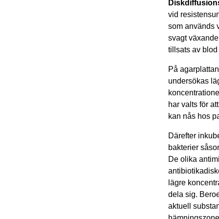
Diskdiffusio
vid resistens­
som används vi
svagt växande
tillsats av bl
På agarplattan
undersökas läg
koncentrationer
har valts för 
kan nås hos pa
Därefter inkub
bakterier såso
De olika antimi
antibiotikadis
lägre koncentra
dela sig. Bero
aktuell substa
hämningszoner 