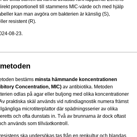
direkt proportionell till stammens MIC-värde och med hjälp
abeller kan man avgöra om bakterien är känslig (S),
ller resistent (R).
2024-08-23.
smetoden
metoden bestäms
minsta hämmande koncentrationen
bitory Concentration, MIC)
av antibiotika. Metoden
kterien odlas på agar eller buljong med olika koncentrationer
. Av praktiska skäl används vid rutindiagnostik numera främst
llgängliga microtiterplattor där spädningsserier av olika
beretts och ofta dunstats in. Två av brunnarna är dock oftast
 och används som tillväxtkontroll.
 resistens ska undersökas tas från en renkultur och blandas