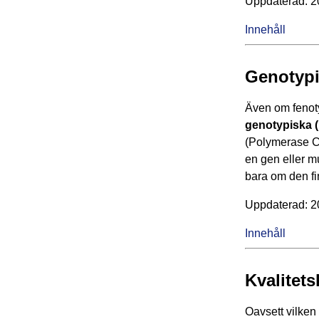
Upp­da­te­rad: 
Innehåll
Genotypi
Även om fenoty
genotypiska (
(Polymerase C
en gen eller mu
bara om den fin
Upp­da­te­rad: 
Innehåll
Kvalitets
Oavsett vilken