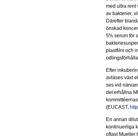
med ultra rent 
av bakterier, v
Därefter bland
önskad koncentr
5% serum för a
bakteriesuspen
plastfilm och 
odlingsförhåll
Efter inkuberin
avläses växt el
ses vid närvar
det erhållna M
kommittéernas 
(EUCAST,
htt
En annan dilu
kontinuerliga 
oftast Mueller