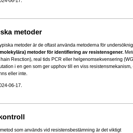
2024-06-17.
ska metoder
piska metoder är de oftast använda metoderna för undersöknig 
molekylära) metoder för identifiering av resistensgener.
Meto
hain Resction), real tids PCR eller helgenomsekvensering (W
tation i en gen som ger upphov till en viss resistensmekanism, d
ns eller inte.
2024-06-17.
kontroll
 metod som används vid resistensbestämning är det viktigt