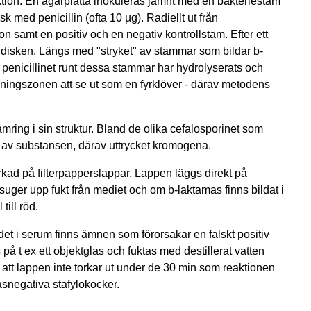
uktion. En agarplatta inokuleras jämnt med en bakteriestam
k med penicillin (ofta 10 µg). Radiellt ut från
 samt en positiv och en negativ kontrollstam. Efter ett
ndisken. Längs med "stryket" av stammar som bildar b-
penicillinet runt dessa stammar har hydrolyserats och
mningszonen att se ut som en fyrklöver - därav metodens
mring i sin struktur. Bland de olika cefalosporinet som
g av substansen, därav uttrycket kromogena.
rkad på filterpapperslappar. Lappen läggs direkt på
uger upp fukt från mediet och om b-laktamas finns bildat i
ill röd.
 det i serum finns ämnen som förorsakar en falskt positiv
på t ex ett objektglas och fuktas med destillerat vatten
kt att lappen inte torkar ut under de 30 min som reaktionen
asnegativa stafylokocker.