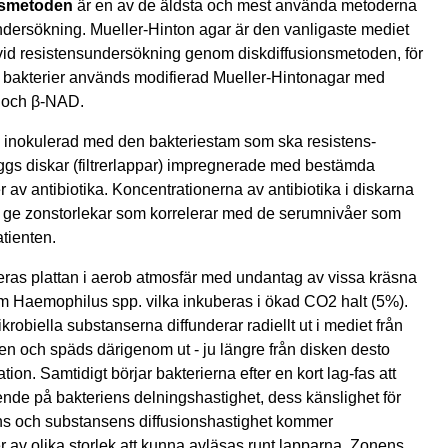
nsmetoden
är en av de äldsta och mest använda metoderna
under­sökning. Mueller-Hinton agar är den vanligaste mediet
d resistensundersökning genom disk­diffusions­metoden, för
 bakterier används modifierad Mueller-Hintonagar med
od och β-NAD.
 inokulerad med den bakteriestam som ska resistens­
gs diskar (filtrerlappar) impregnerade med bes­täm­da
 av antibiotika. Koncentrationerna av antibiotika i diskarna
att ge zonstorlekar som korrelerar med de serum­nivåer som
tienten.
eras plattan i aerob atmosfär med undantag av vissa kräsna
m Haemophilus spp. vilka inkuberas i ökad CO2 halt (5%).
krobiella substanserna diffunderar radiellt ut i mediet från
ken och späds därigenom ut - ju längre från disken desto
tion. Samtidigt börjar bakterierna efter en kort lag-fas att
ende på bakteriens delningshastighet, dess känslighet för
ns och substansens diffusionshastighet kommer
av olika storlek att kunna avläsas runt lapparna. Zonens