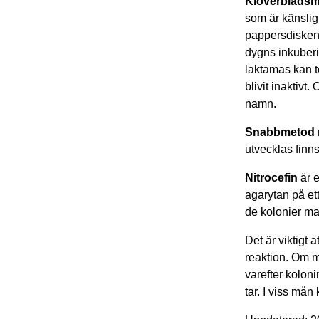
Klöverblads
som är känslig 
pappersdisken 
dygns inkuberi
laktamas kan t
blivit inaktiv
namn.
Snabbmetod m
utvecklas finn
Nitrocefin
är e
agarytan på et
de kolonier ma
Det är viktigt 
reaktion. Om ma
varefter koloni
tar. I viss må