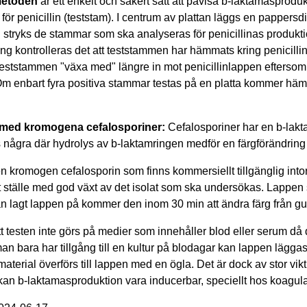
metoden
är ett enkelt och säkert sätt att påvisa b-laktamasprod
för penicillin (teststam). I centrum av plattan läggs en pappersdis
stryks de stammar som ska analyseras för penicillinas produktion
ng kontrolleras det att teststammen har hämmats kring penicilli
eststammen "växa med" längre in mot penicillinlappen eftersom 
t. Om enbart fyra positiva stammar testas på en platta kommer hä
ed kromogena cefalosporiner:
Cefalosporiner har en b-lakta
s några där hydrolys av b-laktamringen medför en färgförändrin
n kromogen cefalosporin som finns kommersiellt tillgänglig into
t ställe med god växt av det isolat som ska undersökas. Lappen s
n lagt lappen på kommer den inom 30 min att ändra färg från gul t
att testen inte görs på medier som innehåller blod eller serum då
n bara har tillgång till en kultur på blodagar kan lappen läggas 
material överförs till lappen med en ögla. Det är dock av stor vi
n kan b-laktamasproduktion vara inducerbar, speciellt hos koagul