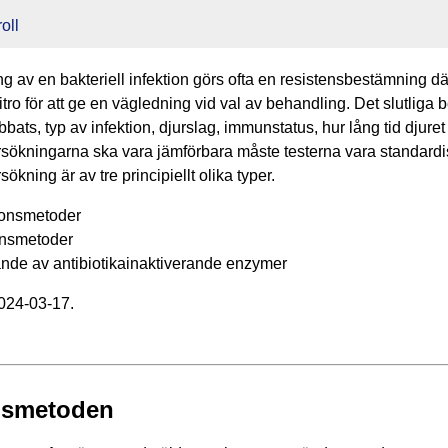
oll
g av en bakteriell infektion görs ofta en resistensbestämning dä
tro för att ge en vägledning vid val av behandling. Det slutliga b
ats, typ av infektion, djurslag, immunstatus, hur lång tid djuret h
sökningarna ska vara jämförbara måste testerna vara standard
ökning är av tre principiellt olika typer.
onsmetoder
nsmetoder
e av antibiotikainaktiverande enzymer
2024-03-17.
nsmetoden